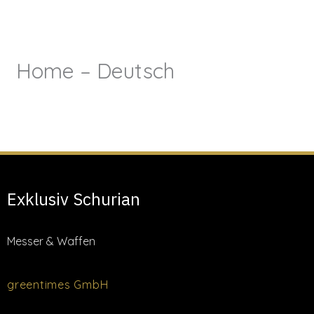
Zum
Inhalt
Home – Deutsch
springen
Exklusiv Schurian
Messer & Waffen
greentimes GmbH