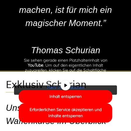
machen, ist für mich ein
magischer Moment.”
Thomas Schurian
Sie sehen gerade einen Platzhalterinhalt von
YouTube
. Um auf den eigentlichen Inhalt
zuzugreifen, klicken Sie auf die Schaltfläche
unten. Bitte beachten Sie, dass dabei Daten an
Drittanbieter weitergegeben werden.
Exklusiv Schurian
Mehr Informationen
Inhalt entsperren
Unsere Messer- &
Erforderlichen Service akzeptieren und
Inhalte entsperren
Waffenkurse im Überblick