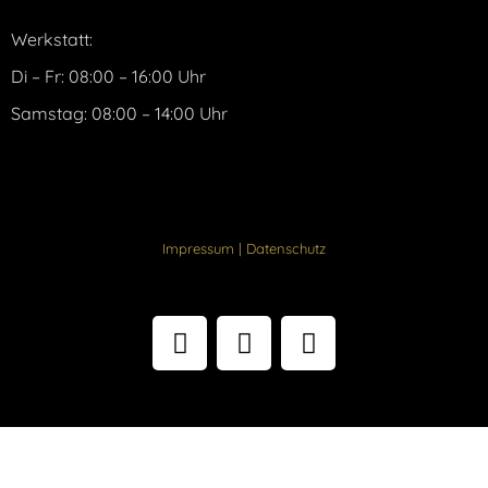
Werkstatt:
Di – Fr: 08:00 – 16:00 Uhr
Samstag: 08:00 – 14:00 Uhr
Impressum
|
Datenschutz
F
I
Y
a
n
o
c
s
u
e
t
t
b
a
u
o
g
b